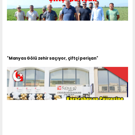
"Manyas Gölü zehir saçıyor, çiftçi perişan"