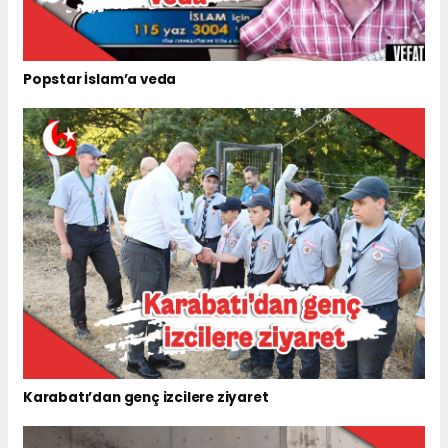
Popstar İslam’a veda
Karabatı’dan genç izcilere ziyaret