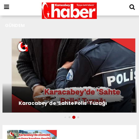
GÜNDEM
‘Üretirken aç kalıyoruz’