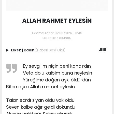
ALLAH RAHMET EYLESİN
Ekleme Tarihi: 02.06.2026 - 11:45
1484+ kez okundu.
Erkek
|
Kadın
(Haberi Sesli Oku)
Ey sevgilim niçin beni kandırdın
Vefa dolu kalbim buna neylesin
Yüreğime doğan aşkı öldürdün
Biten aşka Allah rahmet eylesin
Talan sardı ziyan oldu yok oldu
Seven kalbe ağır geldi dokundu
Akşam vakti gür Selası okundu