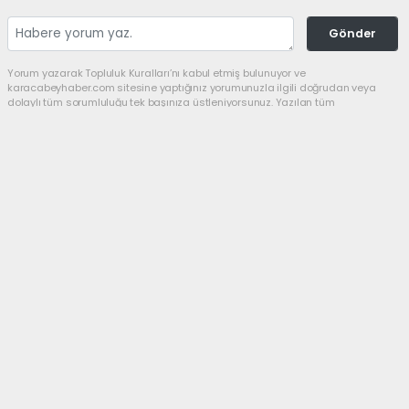
Gönder
Yorum yazarak Topluluk Kuralları’nı kabul etmiş bulunuyor ve
karacabeyhaber.com sitesine yaptığınız yorumunuzla ilgili doğrudan veya
dolaylı tüm sorumluluğu tek başınıza üstleniyorsunuz. Yazılan tüm
yorumlardan site yönetimi hiçbir şekilde sorumlu tutulamaz.
Anasayfa
SİYASET
Yeni Parti’de başkan Utku