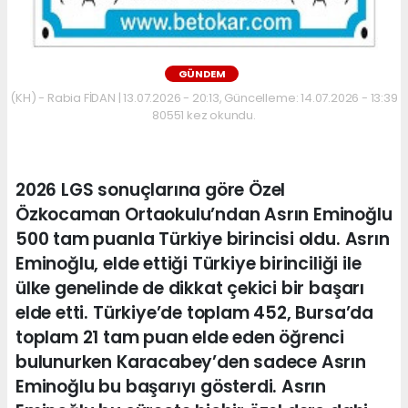
GÜNDEM
(KH) - Rabia FİDAN | 13.07.2026 - 20:13, Güncelleme: 14.07.2026 - 13:39
80551 kez okundu.
2026 LGS sonuçlarına göre Özel
Özkocaman Ortaokulu’ndan Asrın Eminoğlu
500 tam puanla Türkiye birincisi oldu. Asrın
Eminoğlu, elde ettiği Türkiye birinciliği ile
ülke genelinde de dikkat çekici bir başarı
elde etti. Türkiye’de toplam 452, Bursa’da
toplam 21 tam puan elde eden öğrenci
bulunurken Karacabey’den sadece Asrın
Eminoğlu bu başarıyı gösterdi. Asrın