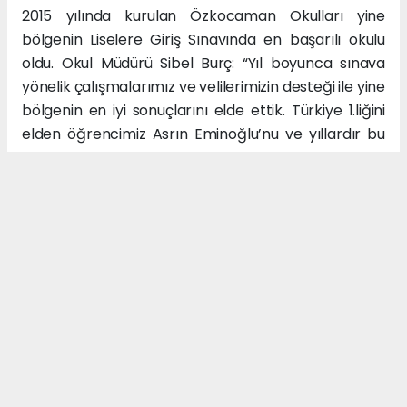
2015 yılında kurulan Özkocaman Okulları yine
bölgenin Liselere Giriş Sınavında en başarılı okulu
oldu. Okul Müdürü Sibel Burç: “Yıl boyunca sınava
yönelik çalışmalarımız ve velilerimizin desteği ile yine
bölgenin en iyi sonuçlarını elde ettik. Türkiye 1.liğini
elden öğrencimiz Asrın Eminoğlu’nu ve yıllardır bu
istikrarı elde etmemizde payı olan tüm
öğretmenlerimizi tebrik ediyorum. Bu başarılara
imza atarak bizleri gururlandıran öğrencilerimize
teşekkür ediyorum.” şeklinde konuştu. Öte yandan
okulun mezuniyet töreninde Özel Özkocaman
Okulları Kurucusu Ömer Özkocaman Asrın
Eminoğlu’nu başarılarından dolayı tebrik ederek
plaket ve hediye ile ödüllendirdi.