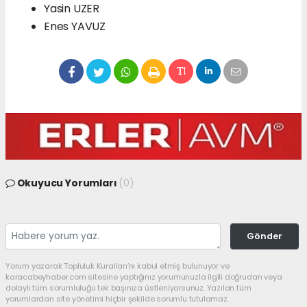
Yasin UZER
Enes YAVUZ
Okuyucu Yorumları
(0)
Gönder
Yorum yazarak Topluluk Kuralları’nı kabul etmiş bulunuyor ve
karacabeyhaber.com sitesine yaptığınız yorumunuzla ilgili doğrudan veya
dolaylı tüm sorumluluğu tek başınıza üstleniyorsunuz. Yazılan tüm
yorumlardan site yönetimi hiçbir şekilde sorumlu tutulamaz.