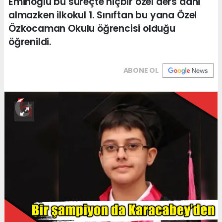
Eminoğlu bu süreçte hiçbir özel ders dahi
almazken ilkokul 1. Sınıftan bu yana Özel
Özkocaman Okulu öğrencisi olduğu
öğrenildi.
ABONE OL