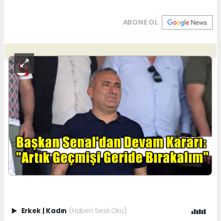
ABONE OL
Erkek
|
Kadın
(Haberi Sesli Oku)