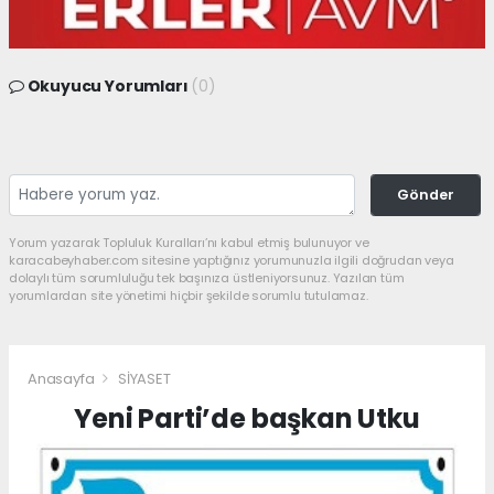
Okuyucu Yorumları
(0)
Gönder
Yorum yazarak Topluluk Kuralları’nı kabul etmiş bulunuyor ve
karacabeyhaber.com sitesine yaptığınız yorumunuzla ilgili doğrudan veya
dolaylı tüm sorumluluğu tek başınıza üstleniyorsunuz. Yazılan tüm
yorumlardan site yönetimi hiçbir şekilde sorumlu tutulamaz.
Anasayfa
SİYASET
Yeni Parti’de başkan Utku