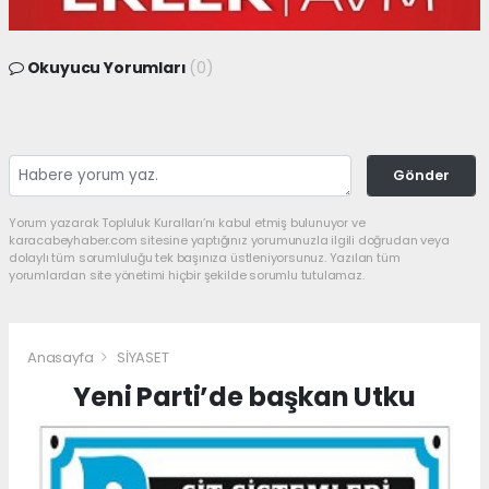
Okuyucu Yorumları
(0)
Gönder
Yorum yazarak Topluluk Kuralları’nı kabul etmiş bulunuyor ve
karacabeyhaber.com sitesine yaptığınız yorumunuzla ilgili doğrudan veya
dolaylı tüm sorumluluğu tek başınıza üstleniyorsunuz. Yazılan tüm
yorumlardan site yönetimi hiçbir şekilde sorumlu tutulamaz.
Anasayfa
SİYASET
Yeni Parti’de başkan Utku