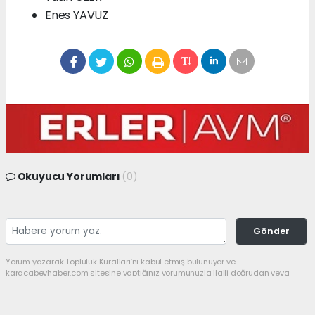
Enes YAVUZ
Okuyucu Yorumları
(0)
Gönder
Yorum yazarak Topluluk Kuralları’nı kabul etmiş bulunuyor ve
karacabeyhaber.com sitesine yaptığınız yorumunuzla ilgili doğrudan veya
dolaylı tüm sorumluluğu tek başınıza üstleniyorsunuz. Yazılan tüm
yorumlardan site yönetimi hiçbir şekilde sorumlu tutulamaz.