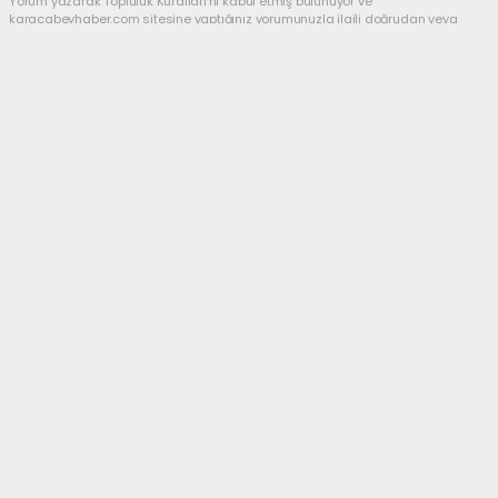
Yorum yazarak Topluluk Kuralları’nı kabul etmiş bulunuyor ve
karacabeyhaber.com sitesine yaptığınız yorumunuzla ilgili doğrudan veya
dolaylı tüm sorumluluğu tek başınıza üstleniyorsunuz. Yazılan tüm
yorumlardan site yönetimi hiçbir şekilde sorumlu tutulamaz.
Anasayfa
GÜNDEM
Bir şampiyon da
Karacabey’den