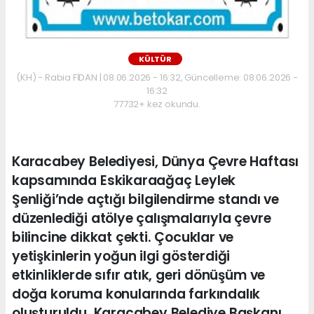
KÜLTÜR
(KH) - Rabia FİDAN | 08.06.2026 - 16:32, Güncelleme: 08.06.2026 -
16:32
77732+ kez okundu.
Karacabey Belediyesi, Dünya Çevre Haftası
kapsamında Eskikaraağaç Leylek
Şenliği’nde açtığı bilgilendirme standı ve
düzenlediği atölye çalışmalarıyla çevre
bilincine dikkat çekti. Çocuklar ve
yetişkinlerin yoğun ilgi gösterdiği
etkinliklerde sıfır atık, geri dönüşüm ve
doğa koruma konularında farkındalık
oluşturuldu. Karacabey Belediye Başkanı