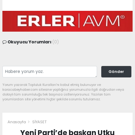
Okuyucu Yorumları
(0)
Gönder
Yorum yazarak Topluluk Kuralları’nı kabul etmiş bulunuyor ve
karacabeyhaber.com sitesine yaptığınız yorumunuzla ilgili doğrudan veya
dolaylı tüm sorumluluğu tek başınıza üstleniyorsunuz. Yazılan tüm
yorumlardan site yönetimi hiçbir şekilde sorumlu tutulamaz.
Anasayfa
SİYASET
Yeni Parti’de başkan Utku