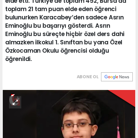
elde etti. Türkiye’de toplam 452, Bursa’da
toplam 21 tam puan elde eden öğrenci
bulunurken Karacabey’den sadece Asrın
Eminoğlu bu başarıyı gösterdi. Asrın
Eminoğlu bu süreçte hiçbir özel ders dahi
almazken ilkokul 1. Sınıftan bu yana Özel
Özkocaman Okulu öğrencisi olduğu
öğrenildi.
ABONE OL