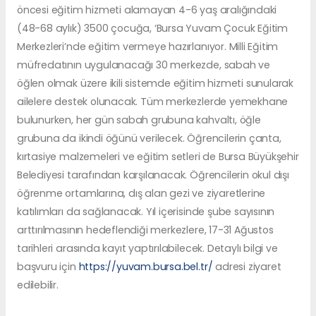
öncesi eğitim hizmeti alamayan 4-6 yaş aralığındaki
(48-68 aylık) 3500 çocuğa, ‘Bursa Yuvam Çocuk Eğitim
Merkezleri’nde eğitim vermeye hazırlanıyor. Milli Eğitim
müfredatının uygulanacağı 30 merkezde, sabah ve
öğlen olmak üzere ikili sistemde eğitim hizmeti sunularak
ailelere destek olunacak. Tüm merkezlerde yemekhane
bulunurken, her gün sabah grubuna kahvaltı, öğle
grubuna da ikindi öğünü verilecek. Öğrencilerin çanta,
kırtasiye malzemeleri ve eğitim setleri de Bursa Büyükşehir
Belediyesi tarafından karşılanacak. Öğrencilerin okul dışı
öğrenme ortamlarına, dış alan gezi ve ziyaretlerine
katılımları da sağlanacak. Yıl içerisinde şube sayısının
arttırılmasının hedeflendiği merkezlere, 17-31 Ağustos
tarihleri arasında kayıt yaptırılabilecek. Detaylı bilgi ve
başvuru için
https://yuvam.bursa.bel.tr/
adresi ziyaret
edilebilir.