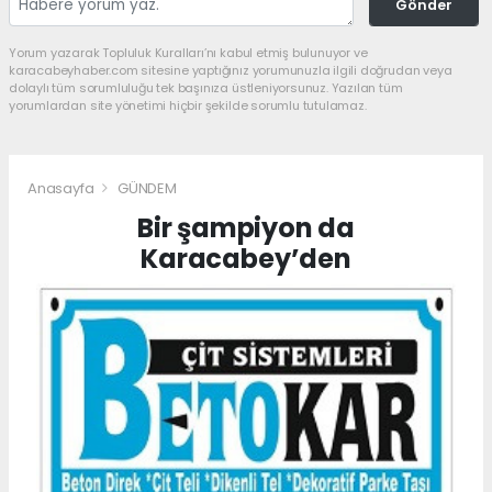
Gönder
Yorum yazarak Topluluk Kuralları’nı kabul etmiş bulunuyor ve
karacabeyhaber.com sitesine yaptığınız yorumunuzla ilgili doğrudan veya
dolaylı tüm sorumluluğu tek başınıza üstleniyorsunuz. Yazılan tüm
yorumlardan site yönetimi hiçbir şekilde sorumlu tutulamaz.
Anasayfa
GÜNDEM
Bir şampiyon da
Karacabey’den