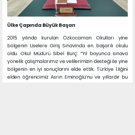
Ülke Çapında Büyük Başarı
2015 yılında kurulan Özkocaman Okulları yine
bölgenin Liselere Giriş Sınavında en başarılı okulu
oldu. Okul Müdürü Sibel Burç: “Yıl boyunca sınava
yönelik çalışmalarımız ve velilerimizin desteği ile yine
bölgenin en iyi sonuçlarını elde ettik. Türkiye 1.liğini
elden öğrencimiz Asrın Eminoğlu’nu ve yıllardır bu
istikrarı elde etmemizde payı olan tüm
öğretmenlerimizi tebrik ediyorum. Bu başarılara
imza atarak bizleri gururlandıran öğrencilerimize
teşekkür ediyorum.” şeklinde konuştu. Öte yandan
okulun mezuniyet töreninde Özel Özkocaman
Okulları Kurucusu Ömer Özkocaman Asrın
Eminoğlu’nu başarılarından dolayı tebrik ederek