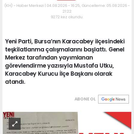
(KH) - Haber Merkezi | 04.08.2026 - 16:25, Güncelleme: 05.08.2026 -
21:22
9272 kez okundu.
Yeni Parti, Bursa’nın Karacabey ilçesindeki
teşkilatlanma çalışmalarını başlattı. Genel
Merkez tarafından yayımlanan
görevlendirme yazısıyla Mustafa Utku,
Karacabey Kurucu İlçe Başkanı olarak
atandı.
ABONE OL