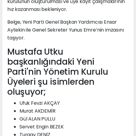
kurulunun oluşturulması ve üye kayıt çalışmalarının
hız kazanması bekleniyor.
Belge, Yeni Parti Genel Başkan Yardımcısı Ensar
Aytekin ile Genel Sekreter Yunus Emre’nin imzasını
taşıyor.
Mustafa Utku
başkanlığındaki Yeni
Parti'nin Yönetim Kurulu
Üyeleri şu isimlerden
oluşuyor;
Ufuk Fevzi AKÇAY
Murat AKDEMİR
Gül ALAN PULLU
Servet Engin BEZEK
Turgay DENİZ