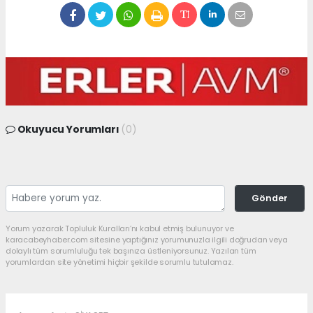
Okuyucu Yorumları
(0)
Gönder
Yorum yazarak Topluluk Kuralları’nı kabul etmiş bulunuyor ve
karacabeyhaber.com sitesine yaptığınız yorumunuzla ilgili doğrudan veya
dolaylı tüm sorumluluğu tek başınıza üstleniyorsunuz. Yazılan tüm
yorumlardan site yönetimi hiçbir şekilde sorumlu tutulamaz.