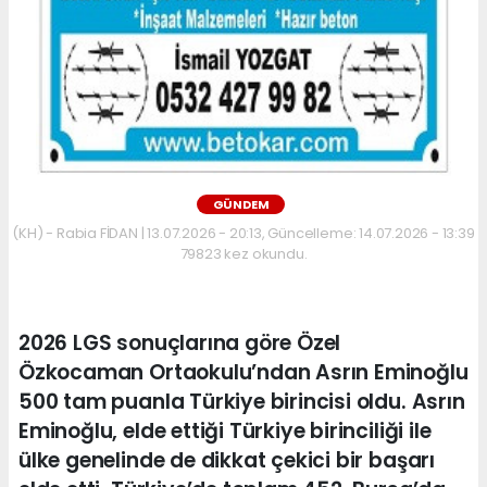
GÜNDEM
(KH) - Rabia FİDAN | 13.07.2026 - 20:13, Güncelleme: 14.07.2026 - 13:39
79823 kez okundu.
2026 LGS sonuçlarına göre Özel
Özkocaman Ortaokulu’ndan Asrın Eminoğlu
500 tam puanla Türkiye birincisi oldu. Asrın
Eminoğlu, elde ettiği Türkiye birinciliği ile
ülke genelinde de dikkat çekici bir başarı