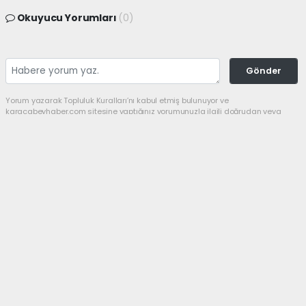
Okuyucu Yorumları
(0)
Gönder
Yorum yazarak Topluluk Kuralları’nı kabul etmiş bulunuyor ve
karacabeyhaber.com sitesine yaptığınız yorumunuzla ilgili doğrudan veya
dolaylı tüm sorumluluğu tek başınıza üstleniyorsunuz. Yazılan tüm
yorumlardan site yönetimi hiçbir şekilde sorumlu tutulamaz.
Anasayfa
GÜNDEM
Bir şampiyon da
Karacabey’den