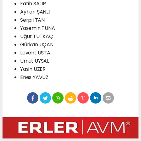
Fatih SALIR
Ayhan ŞANLI
Serpil TAN
Yasemin TUNA
Uğur TUTKAÇ
Gürkan UÇAN
Levent USTA
Umut UYSAL
Yasin UZER
Enes YAVUZ