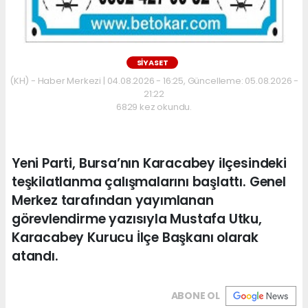
SİYASET
(KH) - Haber Merkezi | 04.08.2026 - 16:25, Güncelleme: 05.08.2026 -
21:22
6829 kez okundu.
Yeni Parti, Bursa’nın Karacabey ilçesindeki
teşkilatlanma çalışmalarını başlattı. Genel
Merkez tarafından yayımlanan
görevlendirme yazısıyla Mustafa Utku,
Karacabey Kurucu İlçe Başkanı olarak
atandı.
ABONE OL