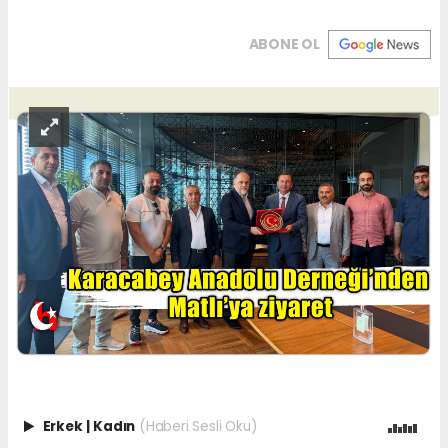
ABONE OL
Erkek
|
Kadın
(Haberi Sesli Oku)