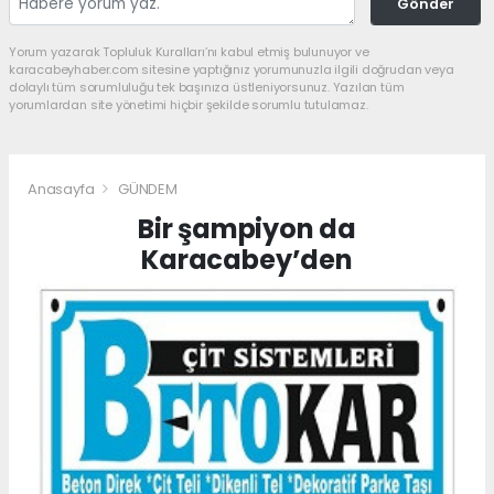
Gönder
Yorum yazarak Topluluk Kuralları’nı kabul etmiş bulunuyor ve
karacabeyhaber.com sitesine yaptığınız yorumunuzla ilgili doğrudan veya
dolaylı tüm sorumluluğu tek başınıza üstleniyorsunuz. Yazılan tüm
yorumlardan site yönetimi hiçbir şekilde sorumlu tutulamaz.
Anasayfa
GÜNDEM
Bir şampiyon da
Karacabey’den