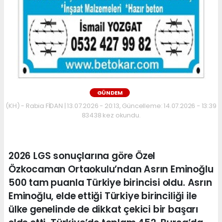
GÜNDEM
(KH) - Rabia FİDAN | 13.07.2026 - 20:13, Güncelleme: 14.07.2026 - 13:39
83438 kez okundu.
2026 LGS sonuçlarına göre Özel
Özkocaman Ortaokulu’ndan Asrın Eminoğlu
500 tam puanla Türkiye birincisi oldu. Asrın
Eminoğlu, elde ettiği Türkiye birinciliği ile
ülke genelinde de dikkat çekici bir başarı