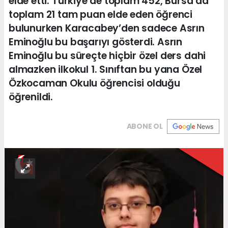
elde etti. Türkiye’de toplam 452, Bursa’da
toplam 21 tam puan elde eden öğrenci
bulunurken Karacabey’den sadece Asrın
Eminoğlu bu başarıyı gösterdi. Asrın
Eminoğlu bu süreçte hiçbir özel ders dahi
almazken ilkokul 1. Sınıftan bu yana Özel
Özkocaman Okulu öğrencisi olduğu
öğrenildi.
ABONE OL