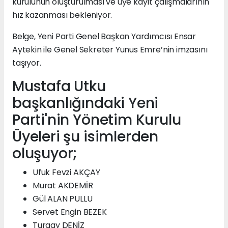
kurulunun oluşturulması ve üye kayıt çalışmalarının
hız kazanması bekleniyor.
Belge, Yeni Parti Genel Başkan Yardımcısı Ensar
Aytekin ile Genel Sekreter Yunus Emre’nin imzasını
taşıyor.
Mustafa Utku
başkanlığındaki Yeni
Parti'nin Yönetim Kurulu
Üyeleri şu isimlerden
oluşuyor;
Ufuk Fevzi AKÇAY
Murat AKDEMİR
Gül ALAN PULLU
Servet Engin BEZEK
Turgay DENİZ