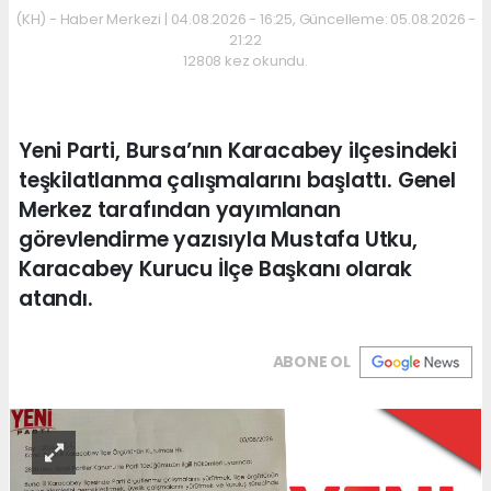
(KH) - Haber Merkezi | 04.08.2026 - 16:25, Güncelleme: 05.08.2026 -
21:22
12808 kez okundu.
Yeni Parti, Bursa’nın Karacabey ilçesindeki
teşkilatlanma çalışmalarını başlattı. Genel
Merkez tarafından yayımlanan
görevlendirme yazısıyla Mustafa Utku,
Karacabey Kurucu İlçe Başkanı olarak
atandı.
ABONE OL