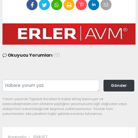
Okuyucu Yorumları
(0)
Gönder
Yorum yazarak Topluluk Kuralları’nı kabul etmiş bulunuyor ve
karacabeyhaber.com sitesine yaptığınız yorumunuzla ilgili doğrudan veya
dolaylı tüm sorumluluğu tek başınıza üstleniyorsunuz. Yazılan tüm
yorumlardan site yönetimi hiçbir şekilde sorumlu tutulamaz.
Anasayfa
SİYASET