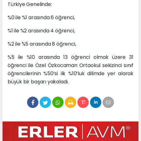
Türkiye Genelinde:
%0 ile %1 arasında 6 öğrenci,
%1 ile %2 arasında 4 öğrenci,
%2 ile %5 arasında 8 öğrenci,
%5 ile %10 arasında 13 öğrenci olmak üzere 31
öğrenci ile Özel Özkocaman Ortaokul sekizinci sınıf
öğrencilerinin %50’si ilk %10’luk dilimde yer alarak
büyük bir başarı yakaladı.