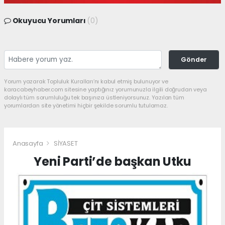
Okuyucu Yorumları
(0)
Gönder
Yorum yazarak Topluluk Kuralları’nı kabul etmiş bulunuyor ve
karacabeyhaber.com sitesine yaptığınız yorumunuzla ilgili doğrudan veya
dolaylı tüm sorumluluğu tek başınıza üstleniyorsunuz. Yazılan tüm
yorumlardan site yönetimi hiçbir şekilde sorumlu tutulamaz.
Anasayfa
SİYASET
Yeni Parti’de başkan Utku