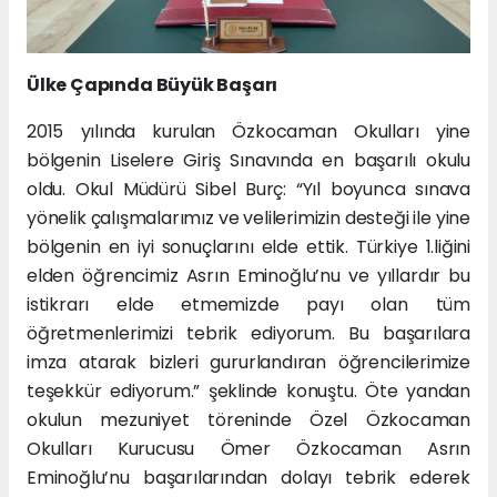
Ülke Çapında Büyük Başarı
2015 yılında kurulan Özkocaman Okulları yine
bölgenin Liselere Giriş Sınavında en başarılı okulu
oldu. Okul Müdürü Sibel Burç: “Yıl boyunca sınava
yönelik çalışmalarımız ve velilerimizin desteği ile yine
bölgenin en iyi sonuçlarını elde ettik. Türkiye 1.liğini
elden öğrencimiz Asrın Eminoğlu’nu ve yıllardır bu
istikrarı elde etmemizde payı olan tüm
öğretmenlerimizi tebrik ediyorum. Bu başarılara
imza atarak bizleri gururlandıran öğrencilerimize
teşekkür ediyorum.” şeklinde konuştu. Öte yandan
okulun mezuniyet töreninde Özel Özkocaman
Okulları Kurucusu Ömer Özkocaman Asrın
Eminoğlu’nu başarılarından dolayı tebrik ederek