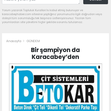
Yorum yazarak Topluluk Kuralları’nı kabul etmiş bulunuyor ve
karacabeyhaber.com sitesine yaptığınız yorumunuzla ilgili doğrudan veya
dolaylı tüm sorumluluğu tek başınıza üstleniyorsunuz. Yazılan tüm
yorumlardan site yönetimi hiçbir şekilde sorumlu tutulamaz.
Anasayfa
GÜNDEM
Bir şampiyon da
Karacabey’den