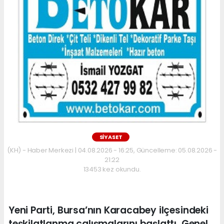
SİYASET
(KH) - Haber Merkezi | 04.08.2026 - 16:25, Güncelleme: 05.08.2026 -
21:22
13453 kez okundu.
Yeni Parti, Bursa’nın Karacabey ilçesindeki
teşkilatlanma çalışmalarını başlattı. Genel