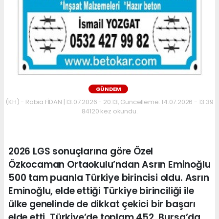
GÜNDEM
(KH) - Rabia FİDAN | 13.07.2026 - 20:13, Güncelleme: 14.07.2026 - 13:39
84120 kez okundu.
2026 LGS sonuçlarına göre Özel
Özkocaman Ortaokulu’ndan Asrın Eminoğlu
500 tam puanla Türkiye birincisi oldu. Asrın
Eminoğlu, elde ettiği Türkiye birinciliği ile
ülke genelinde de dikkat çekici bir başarı
elde etti. Türkiye’de toplam 452, Bursa’da