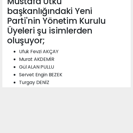
Mustafa Utku
başkanlığındaki Yeni
Parti'nin Yönetim Kurulu
Üyeleri şu isimlerden
oluşuyor;
Ufuk Fevzi AKÇAY
Murat AKDEMİR
Gül ALAN PULLU
Servet Engin BEZEK
Turgay DENİZ
Sabriye ELVEREN
Ozan İNEÇ
Alper KAHRAMAN
Hasan KAHRAMAN
Taner KARADAĞ
Alihan KAYA