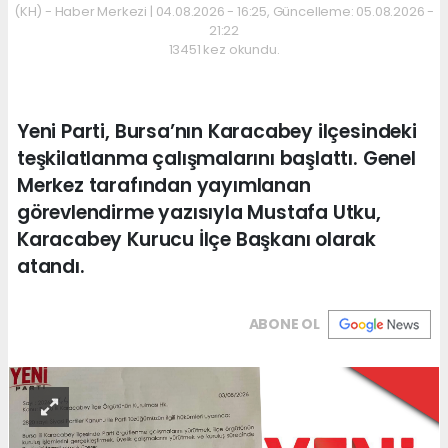
(KH) - Haber Merkezi | 04.08.2026 - 16:25, Güncelleme: 05.08.2026 -
21:22
13451 kez okundu.
Yeni Parti, Bursa’nın Karacabey ilçesindeki
teşkilatlanma çalışmalarını başlattı. Genel
Merkez tarafından yayımlanan
görevlendirme yazısıyla Mustafa Utku,
Karacabey Kurucu İlçe Başkanı olarak
atandı.
ABONE OL