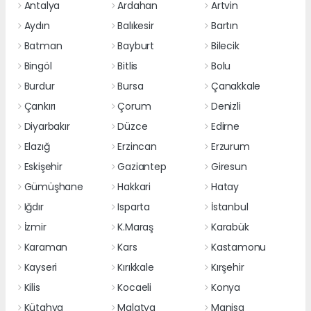
Antalya
Ardahan
Artvin
Aydın
Balıkesir
Bartın
Batman
Bayburt
Bilecik
Bingöl
Bitlis
Bolu
Burdur
Bursa
Çanakkale
Çankırı
Çorum
Denizli
Diyarbakır
Düzce
Edirne
Elazığ
Erzincan
Erzurum
Eskişehir
Gaziantep
Giresun
Gümüşhane
Hakkari
Hatay
Iğdır
Isparta
İstanbul
İzmir
K.Maraş
Karabük
Karaman
Kars
Kastamonu
Kayseri
Kırıkkale
Kırşehir
Kilis
Kocaeli
Konya
Kütahya
Malatya
Manisa