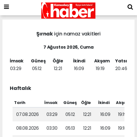
Şırnak
için namaz vakitleri
7 Ağustos 2026, Cuma
İmsak
Güneş
Öğle
İkindi
Akşam
Yatsı
03:29
05:12
12:21
16:09
19:19
20:46
Haftalık
Tarih
İmsak
Güneş
Öğle
İkindi
Akşam
Y
07.08.2026
03:29
05:12
12:21
16:09
19:19
08.08.2026
03:30
05:13
12:21
16:09
19:18