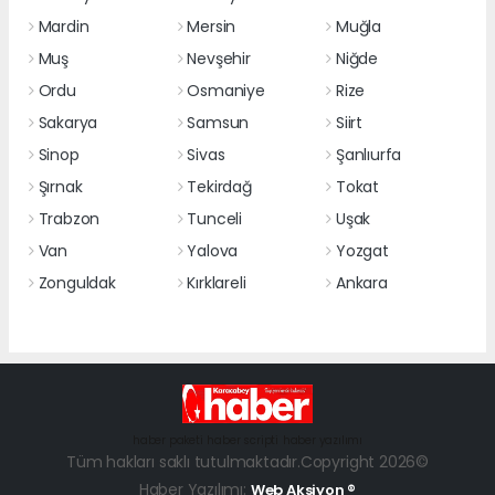
Mardin
Mersin
Muğla
Muş
Nevşehir
Niğde
Ordu
Osmaniye
Rize
Sakarya
Samsun
Siirt
Sinop
Sivas
Şanlıurfa
Şırnak
Tekirdağ
Tokat
Trabzon
Tunceli
Uşak
Van
Yalova
Yozgat
Zonguldak
Kırklareli
Ankara
haber paketi
haber scripti
haber yazılımı
Tüm hakları saklı tutulmaktadır.Copyright 2026©
Haber Yazılımı:
Web Aksiyon ®