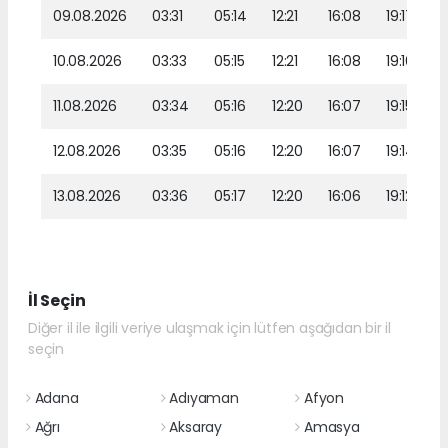
09.08.2026
03:31
05:14
12:21
16:08
19:17
10.08.2026
03:33
05:15
12:21
16:08
19:16
11.08.2026
03:34
05:16
12:20
16:07
19:15
12.08.2026
03:35
05:16
12:20
16:07
19:14
13.08.2026
03:36
05:17
12:20
16:06
19:12
İl Seçin
Diğer il ile ilgili veriye ulaşmak için lütfen aşağıdan bir il
seçin
Adana
Adıyaman
Afyon
Ağrı
Aksaray
Amasya