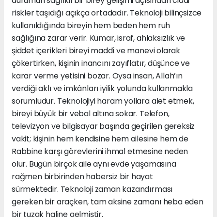
durumun sağlıklı bir birey gelişimi açısından ciddi
riskler taşıdığı açıkça ortadadır. Teknoloji bilinçsizce
kullanıldığında bireyin hem beden hem ruh
sağlığına zarar verir. Kumar, israf, ahlaksızlık ve
şiddet içerikleri bireyi maddî ve manevi olarak
çökertirken, kişinin inancını zayıflatır, düşünce ve
karar verme yetisini bozar. Oysa insan, Allah’ın
verdiği aklı ve imkânları iyilik yolunda kullanmakla
sorumludur. Teknolojiyi haram yollara alet etmek,
bireyi büyük bir vebal altına sokar. Telefon,
televizyon ve bilgisayar başında geçirilen gereksiz
vakit; kişinin hem kendisine hem ailesine hem de
Rabbine karşı görevlerini ihmal etmesine neden
olur. Bugün birçok aile aynı evde yaşamasına
rağmen birbirinden habersiz bir hayat
sürmektedir. Teknoloji zaman kazandırması
gereken bir araçken, tam aksine zamanı heba eden
bir tuzak haline gelmiştir.