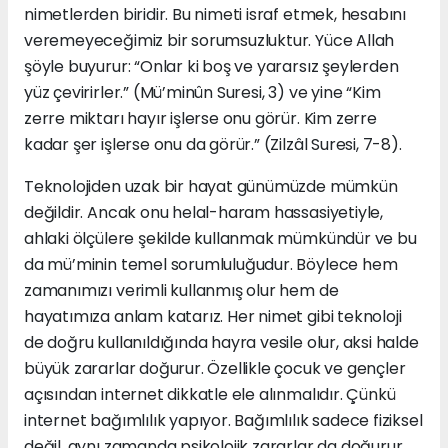
nimetlerden biridir. Bu nimeti israf etmek, hesabını
veremeyeceğimiz bir sorumsuzluktur. Yüce Allah
şöyle buyurur: “Onlar ki boş ve yararsız şeylerden
yüz çevirirler.” (Mü’minûn Suresi, 3) ve yine “Kim
zerre miktarı hayır işlerse onu görür. Kim zerre
kadar şer işlerse onu da görür.” (Zilzâl Suresi, 7-8).
Teknolojiden uzak bir hayat günümüzde mümkün
değildir. Ancak onu helal-haram hassasiyetiyle,
ahlaki ölçülere şekilde kullanmak mümkündür ve bu
da mü’minin temel sorumluluğudur. Böylece hem
zamanımızı verimli kullanmış olur hem de
hayatımıza anlam katarız. Her nimet gibi teknoloji
de doğru kullanıldığında hayra vesile olur, aksi halde
büyük zararlar doğurur. Özellikle çocuk ve gençler
açısından internet dikkatle ele alınmalıdır. Çünkü
internet bağımlılık yapıyor. Bağımlılık sadece fiziksel
değil, aynı zamanda psikolojik zararlar da doğurur.