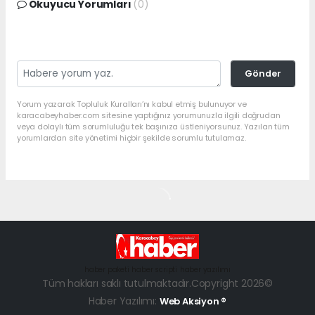
Okuyucu Yorumları
(0)
Gönder
Yorum yazarak Topluluk Kuralları’nı kabul etmiş bulunuyor ve
karacabeyhaber.com sitesine yaptığınız yorumunuzla ilgili doğrudan
veya dolaylı tüm sorumluluğu tek başınıza üstleniyorsunuz. Yazılan tüm
yorumlardan site yönetimi hiçbir şekilde sorumlu tutulamaz.
haber paketi
haber scripti
haber yazılımı
Tüm hakları saklı tutulmaktadır.Copyright 2026©
Haber Yazılımı:
Web Aksiyon ®