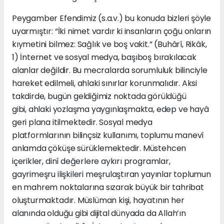
Peygamber Efendimiz (s.a.v.) bu konuda bizleri şöyle
uyarmıştır: “İki nimet vardır ki insanların çoğu onların
kıymetini bilmez: Sağlık ve boş vakit.” (Buhârî, Rikâk,
1) İnternet ve sosyal medya, başıboş bırakılacak
alanlar değildir. Bu mecralarda sorumluluk bilinciyle
hareket edilmeli, ahlaki sınırlar korunmalıdır. Aksi
takdirde, bugün geldiğimiz noktada görüldüğü
gibi, ahlaki yozlaşma yaygınlaşmakta, edep ve hayâ
geri plana itilmektedir. Sosyal medya
platformlarının bilinçsiz kullanımı, toplumu manevî
anlamda çöküşe sürüklemektedir. Müstehcen
içerikler, dinî değerlere aykırı programlar,
gayrimeşru ilişkileri meşrulaştıran yayınlar toplumun
en mahrem noktalarına sızarak büyük bir tahribat
oluşturmaktadır. Müslüman kişi, hayatının her
alanında olduğu gibi dijital dünyada da Allah’ın