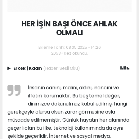
HER İŞİN BAŞI ÖNCE AHLAK
OLMALI
Ekleme Tarihi: 08.05.2025 - 14:26
2053+ kez okundu.
Erkek
|
Kadın
(Haberi Sesli Oku)
İnsanın canını, malını, aklını, inancını ve
iffetini korumaktır. Bu beş temel değer,
dinimizce dokunulmaz kabul edilmiş, hangi
gerekçeyle olursa olsun zarar görmesine asla
müsaade edilmemiştir. Günlük hayatın her alanında
geçerli olan bu ilke, teknoloji kullanımında da aynı
şekilde geçerlidir. İnternet ve sosyal medya,