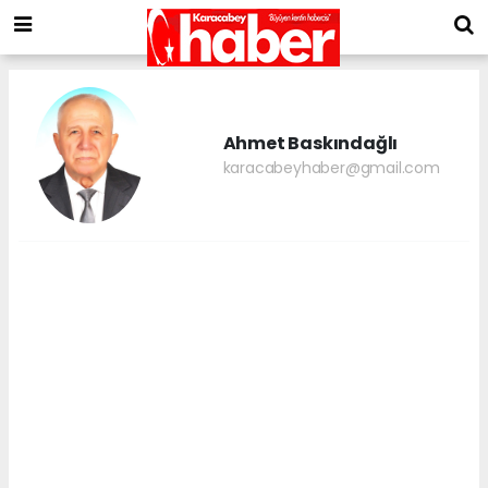
Ahmet Baskındağlı
karacabeyhaber@gmail.com