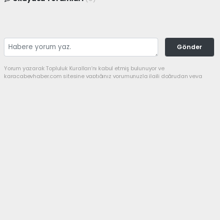
Gönder
Yorum yazarak Topluluk Kuralları’nı kabul etmiş bulunuyor ve
karacabeyhaber.com sitesine yaptığınız yorumunuzla ilgili doğrudan veya
dolaylı tüm sorumluluğu tek başınıza üstleniyorsunuz. Yazılan tüm
yorumlardan site yönetimi hiçbir şekilde sorumlu tutulamaz.
Anasayfa
SİYASET
Yeni Parti’de başkan Utku