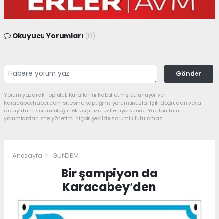
Okuyucu Yorumları
(0)
Gönder
Yorum yazarak Topluluk Kuralları’nı kabul etmiş bulunuyor ve
karacabeyhaber.com sitesine yaptığınız yorumunuzla ilgili doğrudan veya
dolaylı tüm sorumluluğu tek başınıza üstleniyorsunuz. Yazılan tüm
yorumlardan site yönetimi hiçbir şekilde sorumlu tutulamaz.
Anasayfa
GÜNDEM
Bir şampiyon da
Karacabey’den