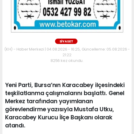
SİYASET
(KH) - Haber Merkezi | 04.08.2026 - 16:25, Güncelleme: 05.08.2026 -
21:22
8256 kez okundu.
Yeni Parti, Bursa’nın Karacabey ilçesindeki
teşkilatlanma çalışmalarını başlattı. Genel
Merkez tarafından yayımlanan
görevlendirme yazısıyla Mustafa Utku,
Karacabey Kurucu İlçe Başkanı olarak
atandı.