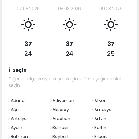
07.08.2026
08.08.2026
09.08.2026
37
37
37
24
24
25
İl Seçin
Diğer il ile ilgili veriye ulaşmak için lütfen aşağıdan bir il
seçin
Adana
Adıyaman
Afyon
Ağrı
Aksaray
Amasya
Antalya
Ardahan
Artvin
Aydın
Balıkesir
Bartın
Batman
Bayburt
Bilecik