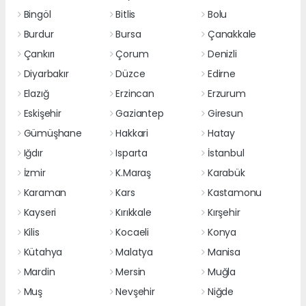
Bingöl
Bitlis
Bolu
Burdur
Bursa
Çanakkale
Çankırı
Çorum
Denizli
Diyarbakır
Düzce
Edirne
Elazığ
Erzincan
Erzurum
Eskişehir
Gaziantep
Giresun
Gümüşhane
Hakkari
Hatay
Iğdır
Isparta
İstanbul
İzmir
K.Maraş
Karabük
Karaman
Kars
Kastamonu
Kayseri
Kırıkkale
Kırşehir
Kilis
Kocaeli
Konya
Kütahya
Malatya
Manisa
Mardin
Mersin
Muğla
Muş
Nevşehir
Niğde