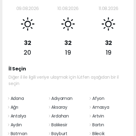
09.08.2026
10.08.2026
11.08.2026
32
32
32
20
19
19
İl Seçin
Diğer il ile ilgili veriye ulaşmak için lütfen aşağıdan bir il
seçin
Adana
Adıyaman
Afyon
Ağrı
Aksaray
Amasya
Antalya
Ardahan
Artvin
Aydın
Balıkesir
Bartın
Batman
Bayburt
Bilecik