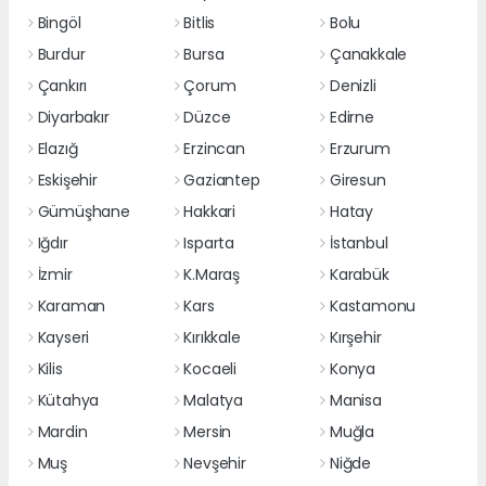
Bingöl
Bitlis
Bolu
Burdur
Bursa
Çanakkale
Çankırı
Çorum
Denizli
Diyarbakır
Düzce
Edirne
Elazığ
Erzincan
Erzurum
Eskişehir
Gaziantep
Giresun
Gümüşhane
Hakkari
Hatay
Iğdır
Isparta
İstanbul
İzmir
K.Maraş
Karabük
Karaman
Kars
Kastamonu
Kayseri
Kırıkkale
Kırşehir
Kilis
Kocaeli
Konya
Kütahya
Malatya
Manisa
Mardin
Mersin
Muğla
Muş
Nevşehir
Niğde