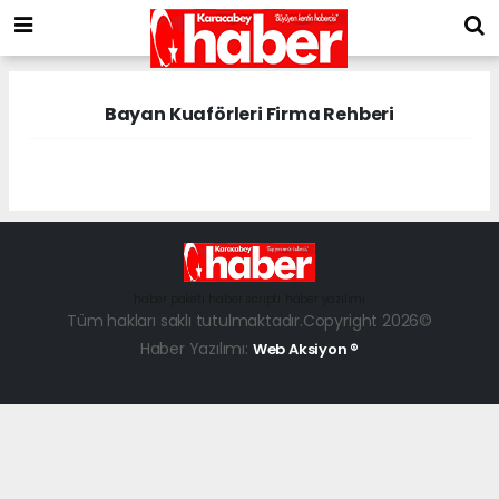
Bayan Kuaförleri Firma Rehberi
haber paketi
haber scripti
haber yazılımı
Tüm hakları saklı tutulmaktadır.Copyright 2026©
Haber Yazılımı:
Web Aksiyon ®