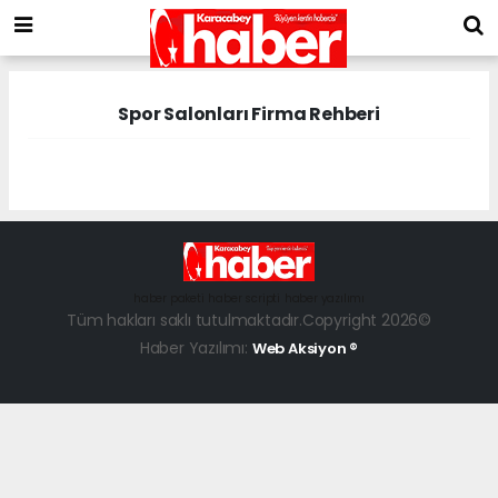
Spor Salonları Firma Rehberi
haber paketi
haber scripti
haber yazılımı
Tüm hakları saklı tutulmaktadır.Copyright 2026©
Haber Yazılımı:
Web Aksiyon ®