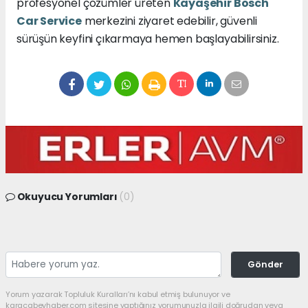
profesyonel çözümler üreten
Kayaşehir Bosch
Car Service
merkezini ziyaret edebilir, güvenli
sürüşün keyfini çıkarmaya hemen başlayabilirsiniz.
Okuyucu Yorumları
(0)
Gönder
Yorum yazarak Topluluk Kuralları’nı kabul etmiş bulunuyor ve
karacabeyhaber.com sitesine yaptığınız yorumunuzla ilgili doğrudan veya