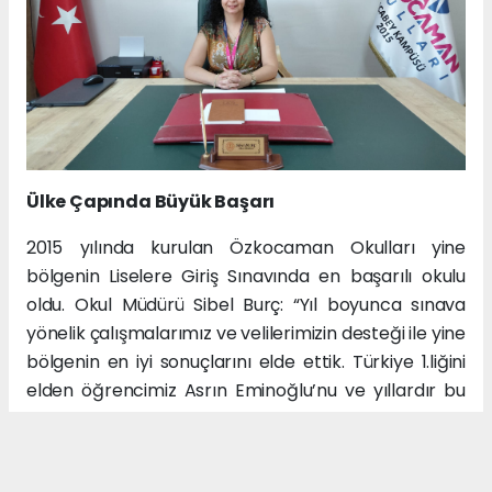
Ülke Çapında Büyük Başarı
2015 yılında kurulan Özkocaman Okulları yine
bölgenin Liselere Giriş Sınavında en başarılı okulu
oldu. Okul Müdürü Sibel Burç: “Yıl boyunca sınava
yönelik çalışmalarımız ve velilerimizin desteği ile yine
bölgenin en iyi sonuçlarını elde ettik. Türkiye 1.liğini
elden öğrencimiz Asrın Eminoğlu’nu ve yıllardır bu
istikrarı elde etmemizde payı olan tüm
öğretmenlerimizi tebrik ediyorum. Bu başarılara
imza atarak bizleri gururlandıran öğrencilerimize