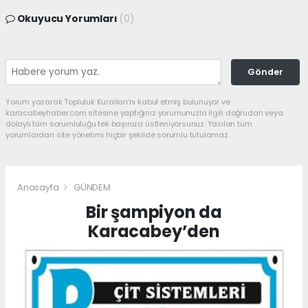
Okuyucu Yorumları
(0)
Gönder
Yorum yazarak Topluluk Kuralları’nı kabul etmiş bulunuyor ve
karacabeyhaber.com sitesine yaptığınız yorumunuzla ilgili doğrudan veya
dolaylı tüm sorumluluğu tek başınıza üstleniyorsunuz. Yazılan tüm
yorumlardan site yönetimi hiçbir şekilde sorumlu tutulamaz.
Anasayfa
GÜNDEM
Bir şampiyon da
Karacabey’den