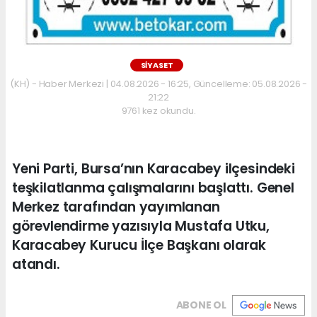
SİYASET
(KH) - Haber Merkezi | 04.08.2026 - 16:25, Güncelleme: 05.08.2026 -
21:22
9761 kez okundu.
Yeni Parti, Bursa’nın Karacabey ilçesindeki
teşkilatlanma çalışmalarını başlattı. Genel
Merkez tarafından yayımlanan
görevlendirme yazısıyla Mustafa Utku,
Karacabey Kurucu İlçe Başkanı olarak
atandı.
ABONE OL