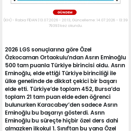
GÜNDEM
(KH) - Rabia FİDAN | 13.07.2026 - 20:13, Güncelleme: 14.07.2026 - 13:39
79393 kez okundu.
2026 LGS sonuçlarına göre Özel
Özkocaman Ortaokulu’ndan Asrın Eminoğlu
500 tam puanla Türkiye birincisi oldu. Asrın
Eminoğlu, elde ettiği Türkiye birinciliği ile
ülke genelinde de dikkat çekici bir başarı
elde etti. Türkiye’de toplam 452, Bursa’da
toplam 21 tam puan elde eden öğrenci
bulunurken Karacabey’den sadece Asrın
Eminoğlu bu başarıyı gösterdi. Asrın
Eminoğlu bu süreçte hiçbir özel ders dahi
almazken ilkokul 1. Sınıftan bu yana Özel