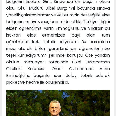
bölgenin Liselere Giriş Sınavında en başarılı okulu
oldu. Okul Müdürü Sibel Burç: “Yıl boyunca sınava
yönelik çalışmalarımız ve velilerimizin desteği ile yine
bölgenin en iyi sonuçlarını elde ettik. Türkiye 1.liğini
elden öğrencimiz Asrın Eminoğlu’nu ve yıllardır bu
istikrarı elde etmemizde payı olan tüm
öğretmenlerimizi tebrik ediyorum. Bu başarılara
imza atarak bizleri gururlandıran öğrencilerimize
teşekkür ediyorum.” şeklinde konuştu. Öte yandan
okulun mezuniyet töreninde Özel Özkocaman
Okulları Kurucusu Ömer Özkocaman Asrın
Eminoğlu’nu başarılarından dolayı tebrik ederek
plaket ve hediye ile ödüllendirdi.