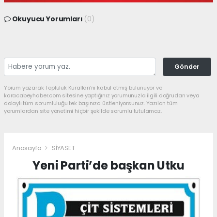
Okuyucu Yorumları
(0)
Gönder
Yorum yazarak Topluluk Kuralları’nı kabul etmiş bulunuyor ve
karacabeyhaber.com sitesine yaptığınız yorumunuzla ilgili doğrudan veya
dolaylı tüm sorumluluğu tek başınıza üstleniyorsunuz. Yazılan tüm
yorumlardan site yönetimi hiçbir şekilde sorumlu tutulamaz.
Anasayfa
SİYASET
Yeni Parti’de başkan Utku