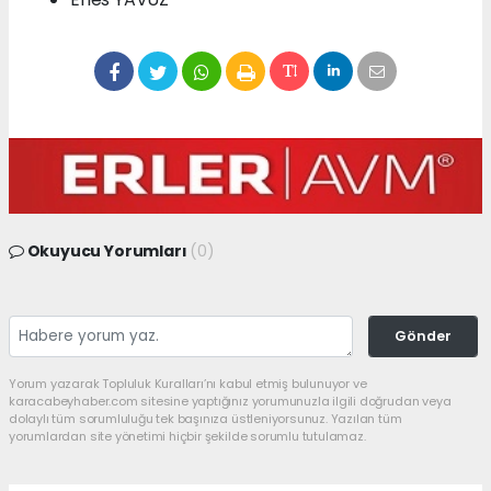
Okuyucu Yorumları
(0)
Gönder
Yorum yazarak Topluluk Kuralları’nı kabul etmiş bulunuyor ve
karacabeyhaber.com sitesine yaptığınız yorumunuzla ilgili doğrudan veya
dolaylı tüm sorumluluğu tek başınıza üstleniyorsunuz. Yazılan tüm
yorumlardan site yönetimi hiçbir şekilde sorumlu tutulamaz.