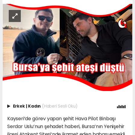
Erkek
|
Kadın
(Haberi Sesli Oku)
Kayseri’de görev yapan şehit Hava Pilot Binbaşı
Serdar Uslu’nun şehadet haberi, Bursa’nın Yenişehir
ilçesi Atakent Sitesi’nde ikamet eden babası emekli