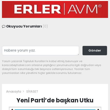
Okuyucu Yorumları
(0)
Gönder
Yorum yazarak Topluluk Kuralları’nı kabul etmiş bulunuyor ve
karacabeyhaber.com sitesine yaptığınız yorumunuzla ilgili doğrudan veya
dolaylı tüm sorumluluğu tek başınıza üstleniyorsunuz. Yazılan tüm
yorumlardan site yönetimi hiçbir şekilde sorumlu tutulamaz.
Anasayfa
SİYASET
Yeni Parti’de başkan Utku