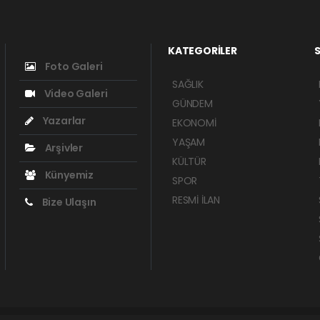
KATEGORİLER
S
Foto Galeri
SAĞLIK
Video Galeri
GÜNDEM
Yazarlar
EKONOMİ
YAŞAM
Arşivler
KÜLTÜR
Künyemiz
SPOR
RESMİ İLAN
Bize Ulaşın