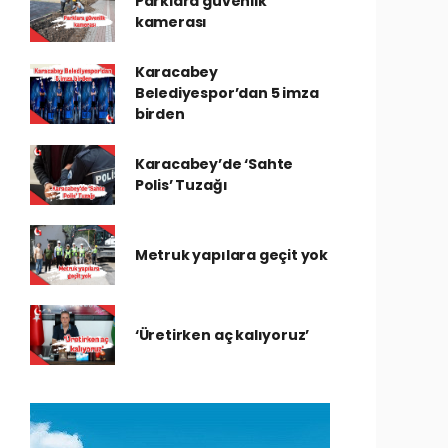
Parklara güvenlik
kamerası
Karacabey
Belediyespor’dan 5 imza
birden
Karacabey’de ‘Sahte
Polis’ Tuzağı
Metruk yapılara geçit yok
‘Üretirken aç kalıyoruz’