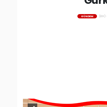
Gürk
(KH) -
GÜNDEM