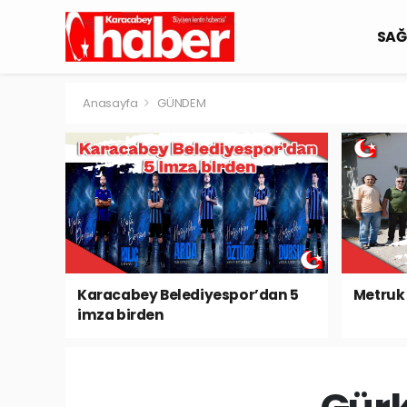
SAĞ
Anasayfa
GÜNDEM
Karacabey Belediyespor’dan 5
Metruk 
imza birden