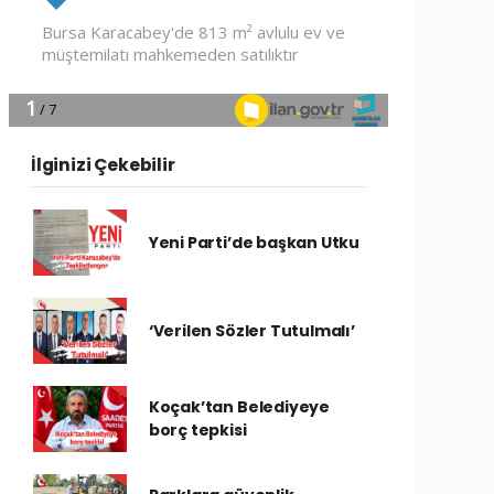
İlginizi Çekebilir
Yeni Parti’de başkan Utku
‘Verilen Sözler Tutulmalı’
Koçak’tan Belediyeye
borç tepkisi