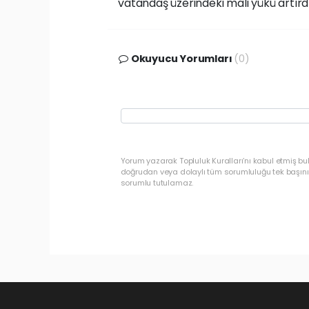
vatandaş üzerindeki mali yükü artırd
Okuyucu Yorumları
(0)
Yorum yazarak Topluluk Kuralları’nı kabul etmiş b
doğrudan veya dolaylı tüm sorumluluğu tek başınız
sorumlu tutulamaz.