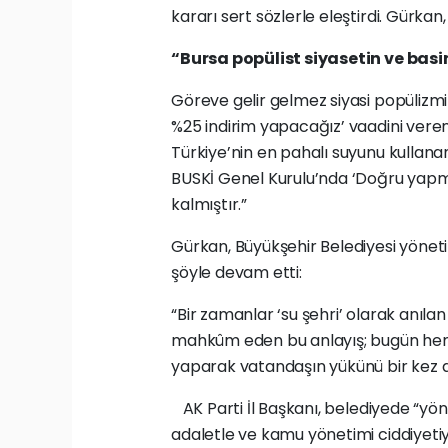
kararı sert sözlerle eleştirdi. Gürkan
“Bursa popülist siyasetin ve basir
Göreve gelir gelmez siyasi popülizmi
%25 indirim yapacağız’ vaadini veren
Türkiye’nin en pahalı suyunu kullanan
BUSKİ Genel Kurulu’nda ‘Doğru yapma
kalmıştır.”
Gürkan, Büyükşehir Belediyesi yöneti
şöyle devam etti:
“Bir zamanlar ‘su şehri’ olarak anıla
mahkûm eden bu anlayış; bugün hem 
yaparak vatandaşın yükünü bir kez d
AK Parti İl Başkanı, belediyede “yö
adaletle ve kamu yönetimi ciddiyetiy