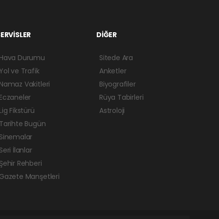
ERVİSLER
DİĞER
Hava Durumu
Sitede Ara
Yol ve Trafik
Anketler
Namaz Vakitleri
Biyografiler
Eczaneler
Rüya Tabirleri
Lig Fikstürü
Astroloji
Tarihte Bugün
Sinemalar
Seri İlanlar
Şehir Rehberi
Gazete Manşetleri