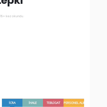
tepki
15+ kez okundu.