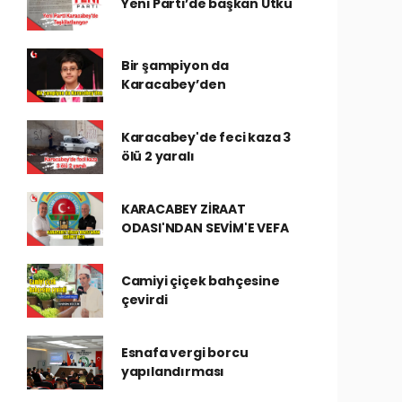
Yeni Parti’de başkan Utku
Bir şampiyon da
Karacabey’den
Karacabey'de feci kaza 3
ölü 2 yaralı
KARACABEY ZİRAAT
ODASI'NDAN SEVİM'E VEFA
Camiyi çiçek bahçesine
çevirdi
Esnafa vergi borcu
yapılandırması