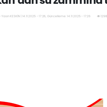
an’dan su zammına 
 Yasin KESKİN | 14.11.2025 - 17:26, Güncelleme: 14.11.2025 - 17:26
1298