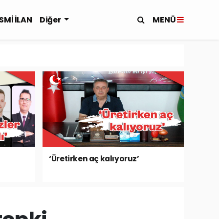
MENÜ
SMİ İLAN
Diğer
‘Üretirken aç kalıyoruz’