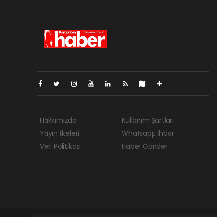
Pro-0.068
Hakkımızda
Kullanım Şartları
Yayın İlkeleri
Whatsapp İhbar
Veri Politikası
Haber Gönder