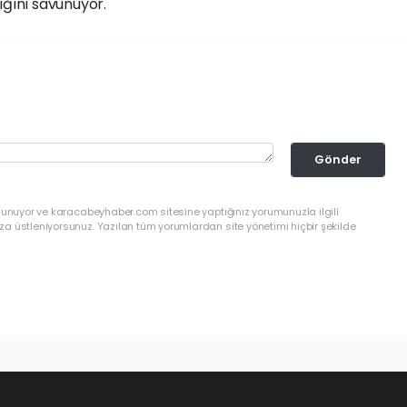
ığını savunuyor.
Gönder
ulunuyor ve karacabeyhaber.com sitesine yaptığınız yorumunuzla ilgili
a üstleniyorsunuz. Yazılan tüm yorumlardan site yönetimi hiçbir şekilde