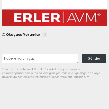
Okuyucu Yorumları
(0)
Gönder
Yorum yazarak Topluluk Kuralları’nı kabul etmiş bulunuyor ve
karacabeyhaber.com sitesine yaptığınız yorumunuzla ilgili doğrudan veya
dolaylı tüm sorumluluğu tek başınıza üstleniyorsunuz. Yazılan tüm
yorumlardan site yönetimi hiçbir şekilde sorumlu tutulamaz.
Anasayfa
SİYASET
Yeni Parti’de başkan Utku