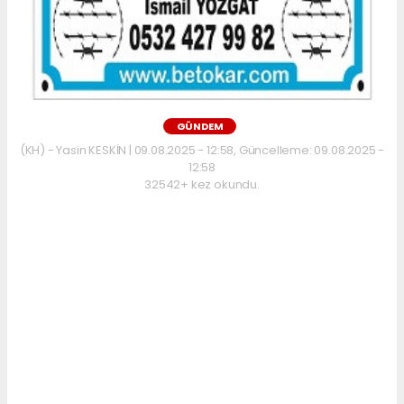
GÜNDEM
(KH) - Yasin KESKİN | 09.08.2025 - 12:58, Güncelleme: 09.08.2025 -
12:58
32542+ kez okundu.