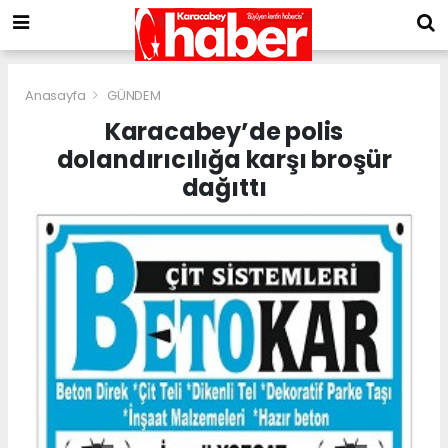
Anasayfa
GÜNDEM
Karacabey’de polis
dolandırıcılığa karşı broşür
dağıttı