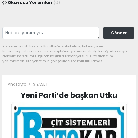
Okuyucu Yorumları
(0)
Gönder
Yorum yazarak Topluluk Kuralları’nı kabul etmiş bulunuyor ve
karacabeyhaber.com sitesine yaptığınız yorumunuzla ilgili doğrudan veya
dolaylı tüm sorumluluğu tek başınıza üstleniyorsunuz. Yazılan tüm
yorumlardan site yönetimi hiçbir şekilde sorumlu tutulamaz.
Anasayfa
SİYASET
Yeni Parti’de başkan Utku