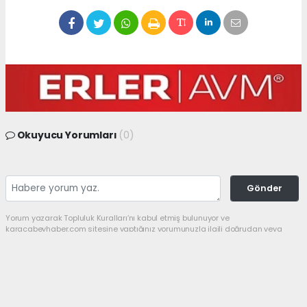
Okuyucu Yorumları
(0)
Gönder
Yorum yazarak Topluluk Kuralları’nı kabul etmiş bulunuyor ve
karacabeyhaber.com sitesine yaptığınız yorumunuzla ilgili doğrudan veya
dolaylı tüm sorumluluğu tek başınıza üstleniyorsunuz. Yazılan tüm
yorumlardan site yönetimi hiçbir şekilde sorumlu tutulamaz.
Anasayfa
GÜNDEM