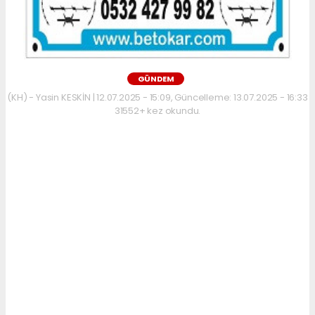
GÜNDEM
(KH) - Yasin KESKİN | 12.07.2025 - 15:09, Güncelleme: 13.07.2025 - 16:33
31552+ kez okundu.