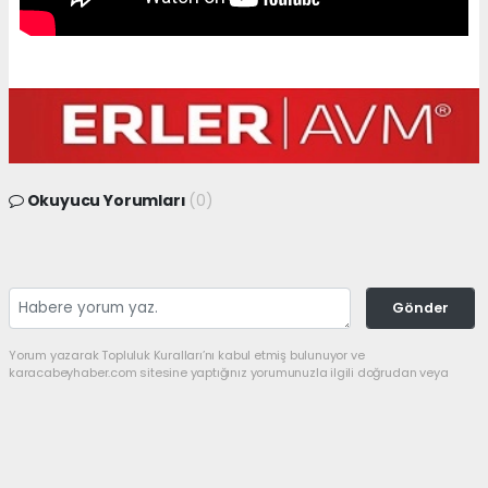
Okuyucu Yorumları
(0)
Gönder
Yorum yazarak Topluluk Kuralları’nı kabul etmiş bulunuyor ve
karacabeyhaber.com sitesine yaptığınız yorumunuzla ilgili doğrudan veya
dolaylı tüm sorumluluğu tek başınıza üstleniyorsunuz. Yazılan tüm
yorumlardan site yönetimi hiçbir şekilde sorumlu tutulamaz.