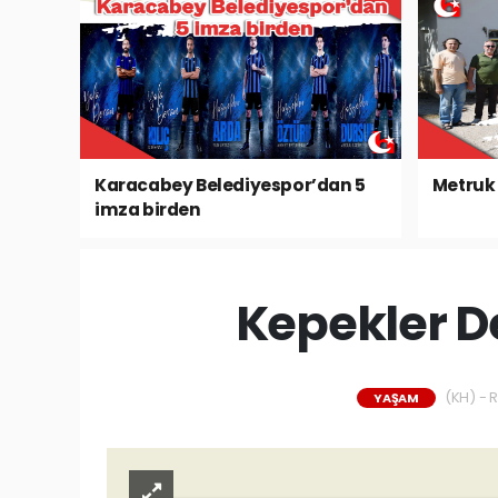
Karacabey Belediyespor’dan 5
Metruk 
imza birden
Kepekler D
(KH) - R
YAŞAM