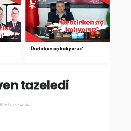
‘Üretirken aç kalıyoruz’
en tazeledi
61+ kez okundu.