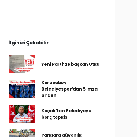
İlginizi Çekebilir
Yeni Parti’de başkan Utku
Karacabey
Belediyespor’dan 5 imza
birden
Koçak’tan Belediyeye
borç tepkisi
Parklara güvenlik