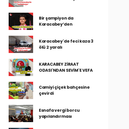
Bir şampiyon da
Karacabey’den
Karacabey'de feci kaza 3
ölü 2 yaralı
KARACABEY ZİRAAT
ODASI'NDAN SEVİM'E VEFA
Camiyi çiçek bahçesine
çevirdi
Esnafa vergi borcu
yapılandırması