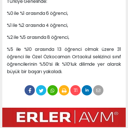
Türkiye Genelinde:
%0 ile %1 arasında 6 öğrenci,
%1 ile %2 arasında 4 öğrenci,
%2 ile %5 arasında 8 öğrenci,
%5 ile %10 arasında 13 öğrenci olmak üzere 31
öğrenci ile Özel Özkocaman Ortaokul sekizinci sınıf
öğrencilerinin %50’si ilk %10’luk dilimde yer alarak
büyük bir başarı yakaladı.