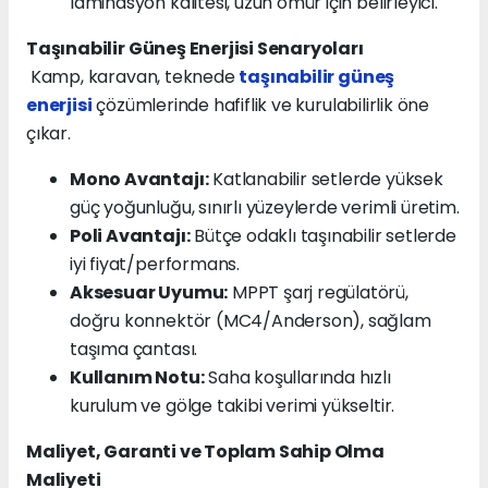
laminasyon kalitesi, uzun ömür için belirleyici.
Taşınabilir Güneş Enerjisi Senaryoları
Kamp, karavan, teknede
taşınabilir güneş
enerjisi
çözümlerinde hafiflik ve kurulabilirlik öne
çıkar.
Mono Avantajı:
Katlanabilir setlerde yüksek
güç yoğunluğu, sınırlı yüzeylerde verimli üretim.
Poli Avantajı:
Bütçe odaklı taşınabilir setlerde
iyi fiyat/performans.
Aksesuar Uyumu:
MPPT şarj regülatörü,
doğru konnektör (MC4/Anderson), sağlam
taşıma çantası.
Kullanım Notu:
Saha koşullarında hızlı
kurulum ve gölge takibi verimi yükseltir.
Maliyet, Garanti ve Toplam Sahip Olma
Maliyeti