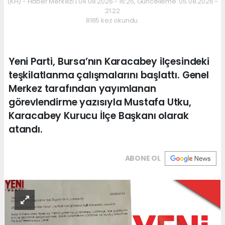
(KH) - Haber Merkezi | 04.08.2026 - 16:25, Güncelleme: 05.08.2026 -
21:22
8165 kez okundu.
Yeni Parti, Bursa’nın Karacabey ilçesindeki
teşkilatlanma çalışmalarını başlattı. Genel
Merkez tarafından yayımlanan
görevlendirme yazısıyla Mustafa Utku,
Karacabey Kurucu İlçe Başkanı olarak
atandı.
ABONE OL