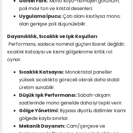
Görsel Fark:
Mono koyu–homojen görünüm;
poli mavi ton ve kristal desenleri.
Uygulama İpucu:
Çatı alanı kısıtlıysa mono;
alan genişse poli düşünülebilir.
Dayanıklılık, Sıcaklık ve Işık Koşulları
Performans, sadece nominal güçten ibaret değildir;
sıcaklık katsayısı ve kısmi gölgelenme kritik rol
oynar.
Sıcaklık Katsayısı:
Monokristal paneller
yüksek sıcaklıkta göreceli olarak daha stabil
üretim sunabilir.
Düşük Işık Performansı:
Sabah–akşam
saatlerinde mono genelde daha iyi tepki verir.
Gölge Yönetimi:
Bypass diyotlu dizilimler kısmi
gölgede kaybı sınırlar.
Mekanik Dayanım:
Cam/çerçeve ve