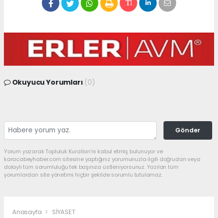
Okuyucu Yorumları
(0)
Gönder
Yorum yazarak Topluluk Kuralları’nı kabul etmiş bulunuyor ve
karacabeyhaber.com sitesine yaptığınız yorumunuzla ilgili doğrudan veya
dolaylı tüm sorumluluğu tek başınıza üstleniyorsunuz. Yazılan tüm
yorumlardan site yönetimi hiçbir şekilde sorumlu tutulamaz.
Anasayfa
SİYASET