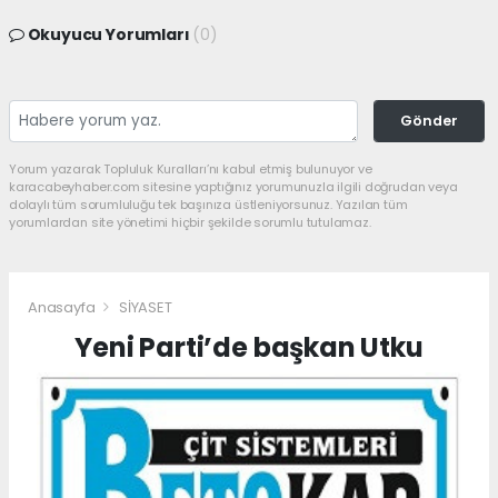
Okuyucu Yorumları
(0)
Gönder
Yorum yazarak Topluluk Kuralları’nı kabul etmiş bulunuyor ve
karacabeyhaber.com sitesine yaptığınız yorumunuzla ilgili doğrudan veya
dolaylı tüm sorumluluğu tek başınıza üstleniyorsunuz. Yazılan tüm
yorumlardan site yönetimi hiçbir şekilde sorumlu tutulamaz.
Anasayfa
SİYASET
Yeni Parti’de başkan Utku