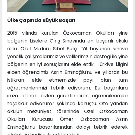
Ülke Çapında Büyük Başarı
2015 yılında kurulan Özkocaman Okulları yine
bölgenin Liselere Giriş Sınavında en başarılı okulu
oldu. Okul Müdürü Sibel Burç: “Yıl boyunca sınava
yönelik çalışmalarımız ve velilerimizin desteği ile yine
bölgenin en iyi sonuçlarını elde ettik. Türkiye 1.liğini
elden öğrencimiz Asrın Eminoğlu’nu ve yıllardır bu
istikrarı elde etmemizde payı olan tüm
öğretmenlerimizi tebrik ediyorum. Bu başarılara
imza atarak bizleri gururlandıran öğrencilerimize
teşekkür ediyorum.” şeklinde konuştu. Öte yandan
okulun mezuniyet töreninde Özel Özkocaman
Okulları Kurucusu Ömer Özkocaman Asrın
Eminoğlu’nu başarılarından dolayı tebrik ederek
plaket ve hediye ile ödüllendirdi.