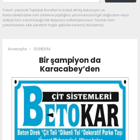
Yorum yazarak Topluluk Kuralları’nı kabul etmiş bulunuyor ve
karacabeyhaber.com sitesine yaptığınız yorumunuzla ilgili doğrudan veya
dolaylı tüm sorumluluğu tek başınıza üstleniyorsunuz. Yazılan tüm
yorumlardan site yönetimi hiçbir şekilde sorumlu tutulamaz.
Anasayfa
GÜNDEM
Bir şampiyon da
Karacabey’den