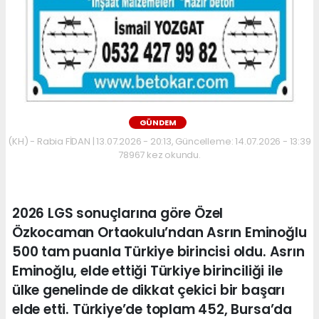
GÜNDEM
(KH) - Rabia FİDAN | 13.07.2026 - 20:13, Güncelleme: 14.07.2026 - 13:39
78967 kez okundu.
2026 LGS sonuçlarına göre Özel
Özkocaman Ortaokulu’ndan Asrın Eminoğlu
500 tam puanla Türkiye birincisi oldu. Asrın
Eminoğlu, elde ettiği Türkiye birinciliği ile
ülke genelinde de dikkat çekici bir başarı
elde etti. Türkiye’de toplam 452, Bursa’da