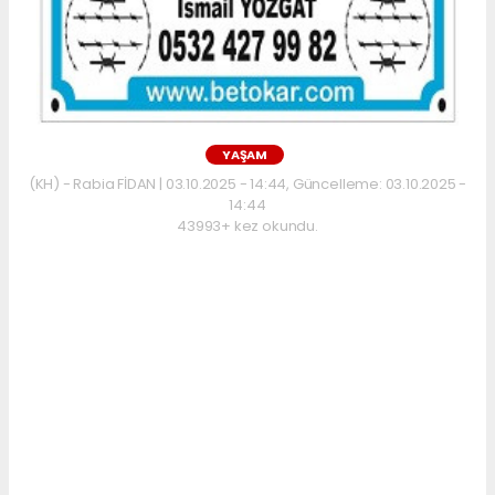
YAŞAM
(KH) - Rabia FİDAN | 03.10.2025 - 14:44, Güncelleme: 03.10.2025 -
14:44
43993+ kez okundu.