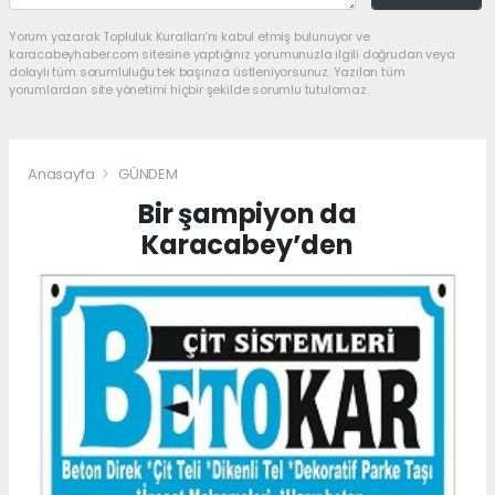
Yorum yazarak Topluluk Kuralları’nı kabul etmiş bulunuyor ve
karacabeyhaber.com sitesine yaptığınız yorumunuzla ilgili doğrudan veya
dolaylı tüm sorumluluğu tek başınıza üstleniyorsunuz. Yazılan tüm
yorumlardan site yönetimi hiçbir şekilde sorumlu tutulamaz.
Anasayfa
GÜNDEM
Bir şampiyon da
Karacabey’den