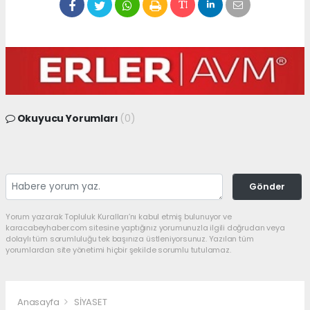
Okuyucu Yorumları
(0)
Gönder
Yorum yazarak Topluluk Kuralları’nı kabul etmiş bulunuyor ve
karacabeyhaber.com sitesine yaptığınız yorumunuzla ilgili doğrudan veya
dolaylı tüm sorumluluğu tek başınıza üstleniyorsunuz. Yazılan tüm
yorumlardan site yönetimi hiçbir şekilde sorumlu tutulamaz.
Anasayfa
SİYASET