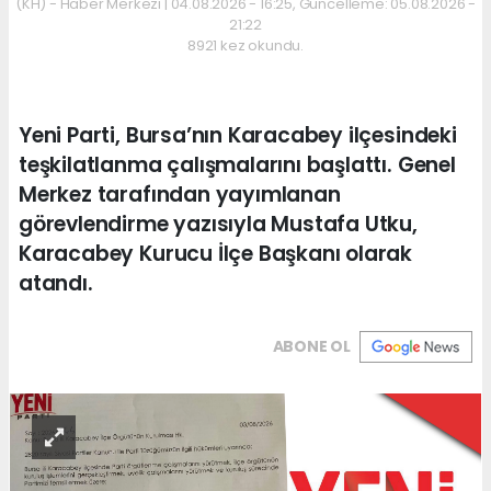
(KH) - Haber Merkezi | 04.08.2026 - 16:25, Güncelleme: 05.08.2026 -
21:22
8921 kez okundu.
Yeni Parti, Bursa’nın Karacabey ilçesindeki
teşkilatlanma çalışmalarını başlattı. Genel
Merkez tarafından yayımlanan
görevlendirme yazısıyla Mustafa Utku,
Karacabey Kurucu İlçe Başkanı olarak
atandı.
ABONE OL