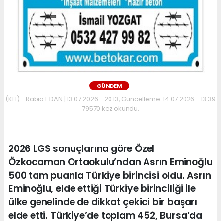
GÜNDEM
(KH) - Rabia FİDAN | 13.07.2026 - 20:13, Güncelleme: 14.07.2026 - 13:39
79570 kez okundu.
2026 LGS sonuçlarına göre Özel
Özkocaman Ortaokulu’ndan Asrın Eminoğlu
500 tam puanla Türkiye birincisi oldu. Asrın
Eminoğlu, elde ettiği Türkiye birinciliği ile
ülke genelinde de dikkat çekici bir başarı
elde etti. Türkiye’de toplam 452, Bursa’da