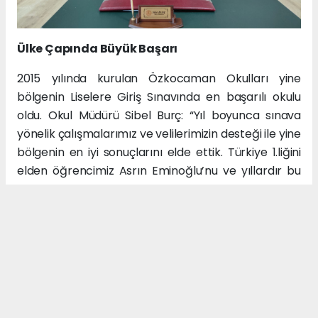
Ülke Çapında Büyük Başarı
2015 yılında kurulan Özkocaman Okulları yine
bölgenin Liselere Giriş Sınavında en başarılı okulu
oldu. Okul Müdürü Sibel Burç: “Yıl boyunca sınava
yönelik çalışmalarımız ve velilerimizin desteği ile yine
bölgenin en iyi sonuçlarını elde ettik. Türkiye 1.liğini
elden öğrencimiz Asrın Eminoğlu’nu ve yıllardır bu
istikrarı elde etmemizde payı olan tüm
öğretmenlerimizi tebrik ediyorum. Bu başarılara
imza atarak bizleri gururlandıran öğrencilerimize
teşekkür ediyorum.” şeklinde konuştu. Öte yandan
okulun mezuniyet töreninde Özel Özkocaman
Okulları Kurucusu Ömer Özkocaman Asrın
Eminoğlu’nu başarılarından dolayı tebrik ederek