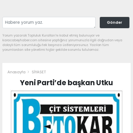
Gönder
Yorum yazarak Topluluk Kuralları’nı kabul etmiş bulunuyor ve
karacabeyhaber.com sitesine yaptığınız yorumunuzla ilgili doğrudan veya
dolaylı tüm sorumluluğu tek başınıza üstleniyorsunuz. Yazılan tüm
yorumlardan site yönetimi hiçbir şekilde sorumlu tutulamaz.
Anasayfa
SİYASET
Yeni Parti’de başkan Utku